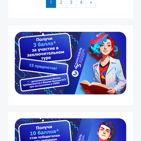
(текущая)
Следующая страница
1
2
3
4
»