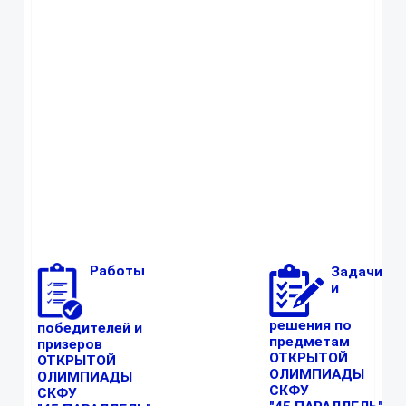
будут автоматически
подтверждены администратором.
Для доступа к тестированию
используйте, созданную вами
при регистрации, учетную
запись!
Работы
Задачи
и
решения по
победителей и
предметам
призеров
ОТКРЫТОЙ
ОТКРЫТОЙ
ОЛИМПИАДЫ
ОЛИМПИАДЫ
СКФУ
СКФУ